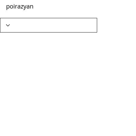
poirazyan
Wix Forum is niet meer
beschikbaar
Deze applicatie is stopgezet. Als u een
community-app nodig heeft, gebruik
dan Wix Groups.
Terms & Conditions