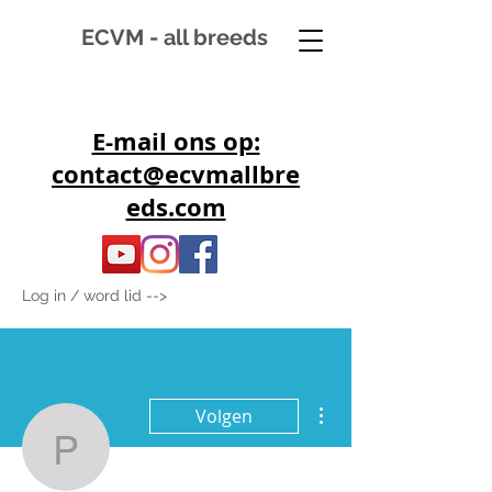
ECVM - all breeds
E-mail ons op:
contact@ecvmallbre
eds.com
Log in / word lid -->
Meer acties
Volgen
poirazyan