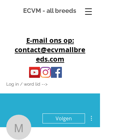
ECVM - all breeds
E-mail ons op:
contact@ecvmallbre
eds.com
Log in / word lid -->
Meer acties
Volgen
mkoopmans06