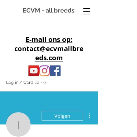
ECVM - all breeds
E-mail ons op:
contact@ecvmallbre
eds.com
Log in / word lid -->
Meer acties
Volgen
info