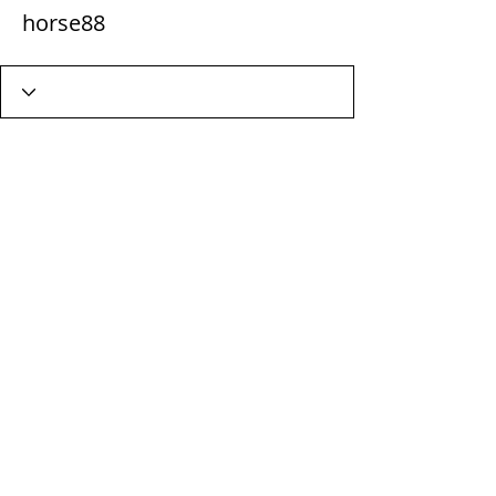
horse88
Wix Forum is niet meer
beschikbaar
Deze applicatie is stopgezet. Als u een
community-app nodig heeft, gebruik
dan Wix Groups.
Terms & Conditions