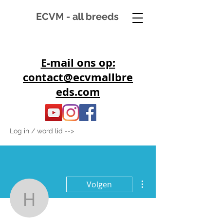
ECVM - all breeds
E-mail ons op:
contact@ecvmallbre
eds.com
Log in / word lid -->
Meer acties
Volgen
horse88