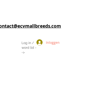
 contact@ecvmallbreeds.com
Inloggen
Log in /
word lid -
->