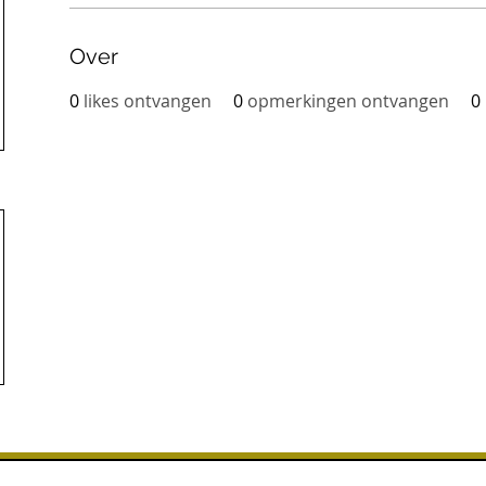
Over
0
likes ontvangen
0
opmerkingen ontvangen
0