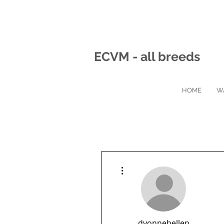
ECVM - all breeds
HOME
W
Meer acties
dyonnehellen