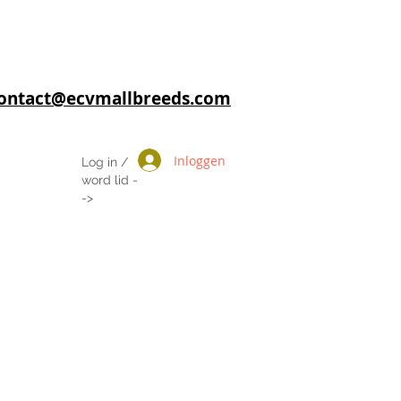
 contact@ecvmallbreeds.com
Inloggen
Log in /
word lid -
->