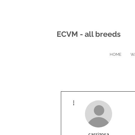
ECVM - all breeds
HOME
W
Meer acties
carrizosa