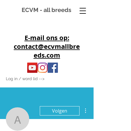
ECVM - all breeds
E-mail ons op:
contact@ecvmallbre
eds.com
Log in / word lid -->
Meer acties
Volgen
achapman7722