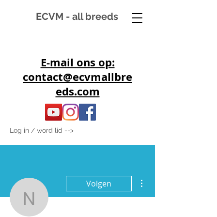
ECVM - all breeds
E-mail ons op:
contact@ecvmallbre
eds.com
Log in / word lid -->
Meer acties
Volgen
nicolettespaarden