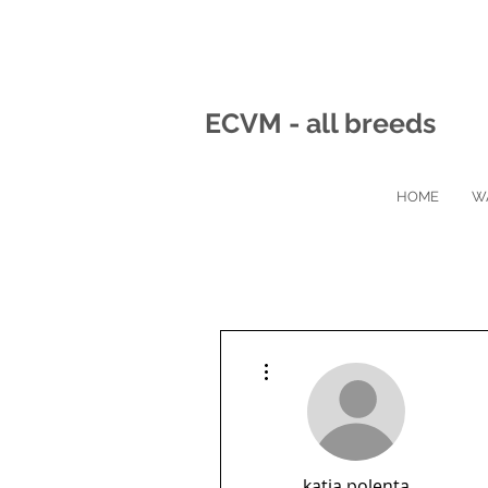
ECVM - all breeds
HOME
W
Meer acties
katja.polenta