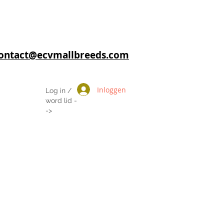
 contact@ecvmallbreeds.com
Inloggen
Log in /
word lid -
->