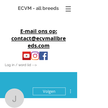
ECVM - all breeds
E-mail ons op:
contact@ecvmallbre
eds.com
Log in / word lid -->
Meer acties
Volgen
jessicavangenechten