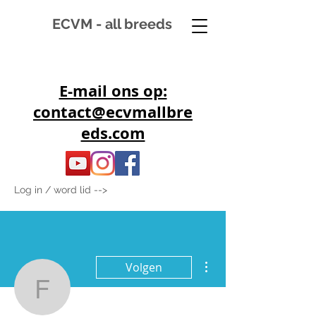
ECVM - all breeds
E-mail ons op:
contact@ecvmallbre
eds.com
Log in / word lid -->
Meer acties
Volgen
feytje