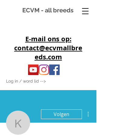
ECVM - all breeds
E-mail ons op:
contact@ecvmallbre
eds.com
Log in / word lid -->
Meer acties
Volgen
kiandre