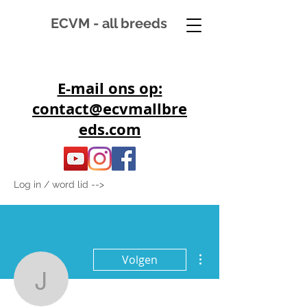
ECVM - all breeds
E-mail ons op:
contact@ecvmallbre
eds.com
Log in / word lid -->
Meer acties
Volgen
jamesmullar